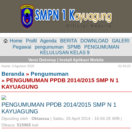
|
Home
|
Profil
|
Agenda
|
BERITA
|
DOWNLOAD
|
GALERI
|
Pegawai
|
pengumuman
|
SPMB
|
PENGUMUMAN
KELULUSAN KELAS 9
|
Versi Dekstop
|
Install Aplikasi Mobile
Kamis,
6 Agustus 2026
01:43:23
Beranda
»
Pengumuman
» PENGUMUMAN PPDB 2014/2015 SMP N 1
KAYUAGUNG
PENGUMUMAN PPDB 2014/2015 SMP N 1
KAYUAGUNG
Diposting oleh :
Oktareza
| Sabtu, 26 April 2014 - 16:04:26 WIB |
Dibaca:
515965
kali