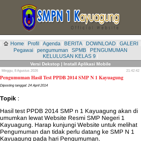
|
Home
|
Profil
|
Agenda
|
BERITA
|
DOWNLOAD
|
GALERI
|
Pegawai
|
pengumuman
|
SPMB
|
PENGUMUMAN
KELULUSAN KELAS 9
|
Versi Dekstop
|
Install Aplikasi Mobile
Minggu,
8 Agustus 2026
21:42:42
Pengumuman Hasil Test PPDB 2014 SMP N 1 Kayuagung
Diposting tanggal: 24 April 2014
Topik
:
Hasil test PPDB 2014 SMP n 1 Kayuagung akan di
umumkan lewat Website Resmi SMP Negeri 1
Kayuagung. Harap kunjungi Website untuk melihat
Pengumuman dan tidak perlu datang ke SMP N 1
Kayuagung pada hari Pengumuman.